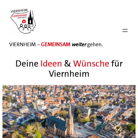
Zum
Inhalt
springen
VIERNHEIM –
GEMEINSAM
weiter
gehen.
Deine
Ideen
&
Wünsche
für
Viernheim