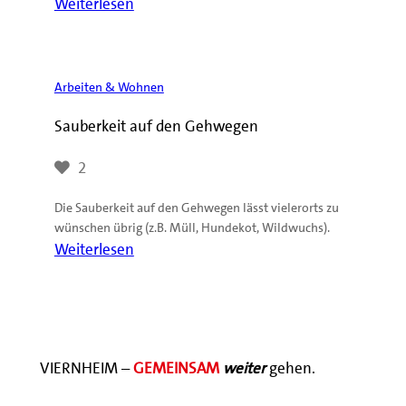
:
Weiterlesen
Quartiersparkplätze
Arbeiten & Wohnen
Sauberkeit auf den Gehwegen
2
Die Sauberkeit auf den Gehwegen lässt vielerorts zu
wünschen übrig (z.B. Müll, Hundekot, Wildwuchs).
:
Weiterlesen
Sauberkeit
auf
den
Gehwegen
VIERNHEIM –
GEMEINSAM
weiter
gehen.